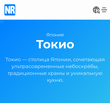
Япония
Токио
Токио — столица Японии, сочетающая
ультрасовременные небоскрёбы,
традиционные храмы и уникальную
кухню.