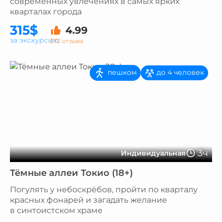
современных увлечениях в самых ярких
кварталах города
315$
4.99
за экскурсию
272 отзыва
пешком
до 4 человек
3ч
Индивидуальная
Тёмные аллеи Токио (18+)
Погулять у небоскрёбов, пройти по кварталу
красных фонарей и загадать желание
в синтоистском храме