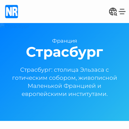
Франция
Страсбург
Страсбург: столица Эльзаса с
готическим собором, живописной
Маленькой Францией и
европейскими институтами.