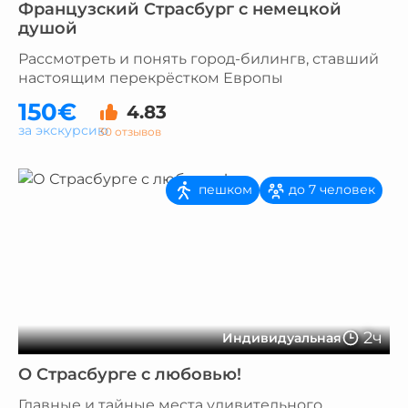
Французский Страсбург с немецкой
душой
Рассмотреть и понять город-билингв, ставший
настоящим перекрёстком Европы
150€
4.83
за экскурсию
30 отзывов
пешком
до 7 человек
2ч
Индивидуальная
О Страсбурге с любовью!
Главные и тайные места удивительного