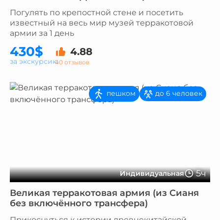
Погулять по крепостной стене и посетить
известный на весь мир музей терракотовой
армии за 1 день
430$
4.88
за экскурсию
40 отзывов
пешком
до 6 человек
5ч
Индивидуальная
Великая терракотовая армия (из Сианя
без включённого трансфера)
Прикоснуться к истории древнекитайской