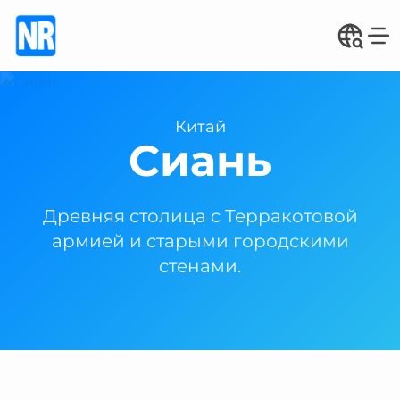
Китай
Сиань
Древняя столица с Терракотовой
армией и старыми городскими
стенами.