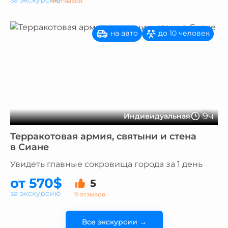
за экскурсию
9 отзывов
на авто
до 10 человек
9ч
Индивидуальная
Терракотовая армия, святыни и стена
в Сиане
Увидеть главные сокровища города за 1 день
от 570$
5
за экскурсию
9 отзывов
Все экскурсии →