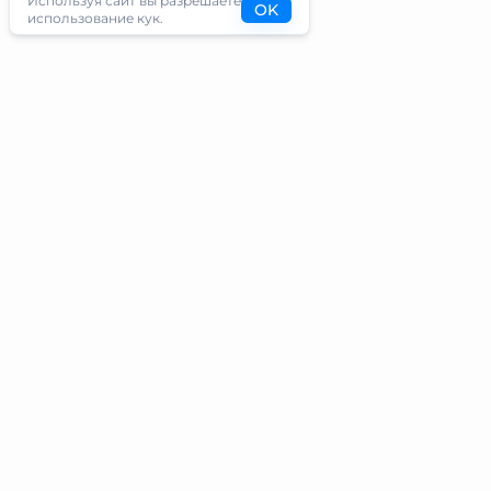
Используя сайт вы разрешаете
OK
использование кук.
Туристам
Информация
Направления
Блог
Экскурсии
О проекте
Туры
Контакты