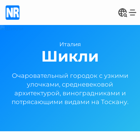
Италия
Шикли
Очаровательный городок с узкими
улочками, средневековой
архитектурой, виноградниками и
потрясающими видами на Тоскану.