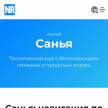
Китай
Санья
Тропический рай с белоснежными
пляжами и лазурным морем.