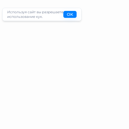
Используя сайт вы разрешаете
OK
использование кук.
Туристам
Информация
Направления
Блог
Экскурсии
О проекте