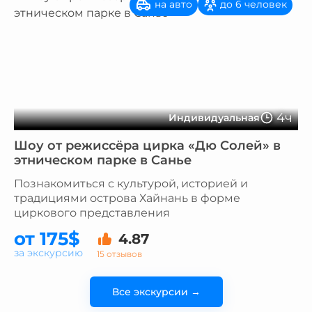
на авто
до 6 человек
4ч
Индивидуальная
Шоу от режиссёра цирка «Дю Солей» в
этническом парке в Санье
Познакомиться с культурой, историей и
традициями острова Хайнань в форме
циркового представления
от 175$
4.87
за экскурсию
15 отзывов
Все экскурсии →