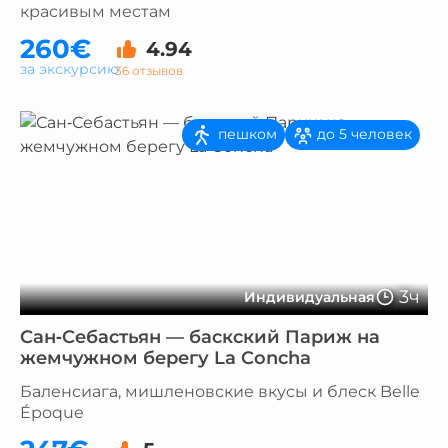
красивым местам
260€
4.94
за экскурсию
36 отзывов
пешком
до 5 человек
3ч
Индивидуальная
Сан‑Себастьян — баскский Париж на
жемчужном берегу La Concha
Баленсиага, мишленовские вкусы и блеск Belle
Époque