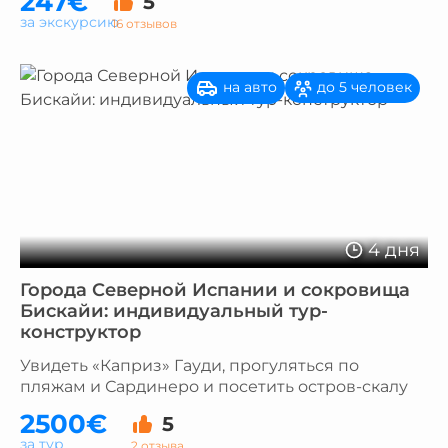
247€
5
за экскурсию
16 отзывов
на авто
до 5 человек
4 дня
Города Северной Испании и сокровища
Бискайи: индивидуальный тур-
конструктор
Увидеть «Каприз» Гауди, прогуляться по
пляжам и Сардинеро и посетить остров-скалу
2500€
5
за тур
2 отзыва