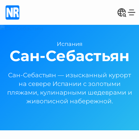
Испания
Сан-Себастьян
Сан-Себастьян — изысканный курорт
на севере Испании с золотыми
пляжами, кулинарными шедеврами и
живописной набережной.