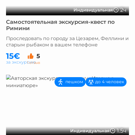
2ч
Индивидуальная
Самостоятельная экскурсия-квест по
Римини
Проследовать по городу за Цезарем, Феллини и
старым рыбаком в вашем телефоне
15€
5
за экскурсию
1 отзыв
пешком
до 4 человек
1.5ч
Индивидуальная