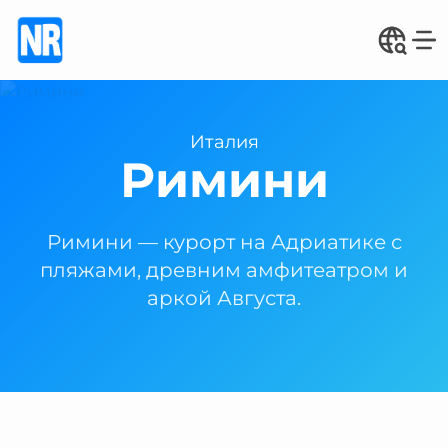
Италия
Римини
Римини — курорт на Адриатике с
пляжами, древним амфитеатром и
аркой Августа.