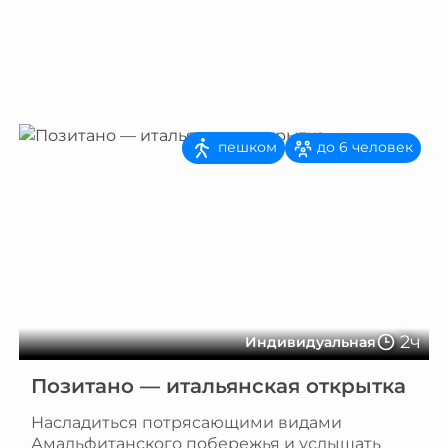
пешком
до 6 человек
2ч
Индивидуальная
Позитано — итальянская открытка
Насладиться потрясающими видами
Амальфитанского побережья и услышать