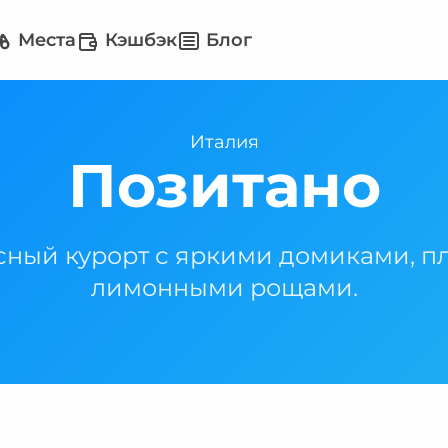
Места
Кэшбэк
Блог
Италия
Позитано
ный курорт с яркими домиками, п
лимонными рощами.