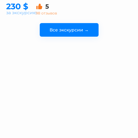
230 $
5
за экскурсию
98 отзывов
Все экскурсии →