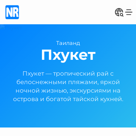
Таиланд
Пхукет
Пхукет — тропический рай с
белоснежными пляжами, яркой
ночной жизнью, экскурсиями на
острова и богатой тайской кухней.