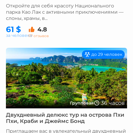
Откройте для себя красоту Национального
парка Као Лак с активными приключениями —
слоны, храмы, в...
61 $
4.8
за человека
117 отзывов
до 29 человек
36 часов
Групповая
Двухдневный делюкс тур на острова Пхи
Пхи, Краби и Джеймс Бонд
Приглашаем вас в увлекательный двухдневный