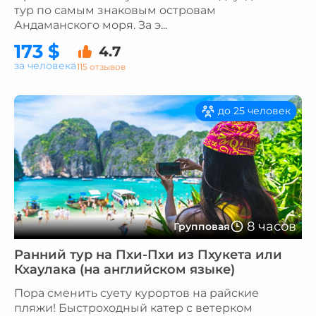
тур по самым знаковым островам
Андаманского моря. За э...
173 $
4.7
за человека
115 отзывов
до 25 человек
8 часов
Групповая
Ранний тур на Пхи-Пхи из Пхукета или
Кхаулака (на английском языке)
Пора сменить суету курортов на райские
пляжи! Быстроходный катер с ветерком