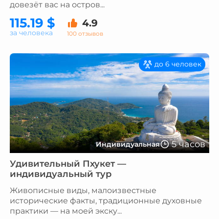
довезёт вас на остров...
115.19 $
4.9
за человека
100 отзывов
до 6 человек
5 часов
Индивидуальная
Удивительный Пхукет —
индивидуальный тур
Живописные виды, малоизвестные
исторические факты, традиционные духовные
практики — на моей экску...