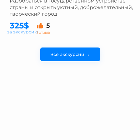
Разобраться в государственном устройстве
страны и открыть уютный, доброжелательный,
творческий город
325$
5
за экскурсию
1 отзыв
Все экскурсии →