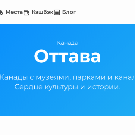
Места
Кэшбэк
Блог
Канада
Оттава
Канады с музеями, парками и кана
Сердце культуры и истории.