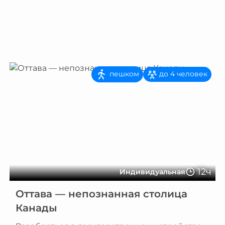
пешком
до 4 человек
12ч
Индивидуальная
Оттава — непознанная столица
Канады