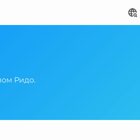
лом Ридо.