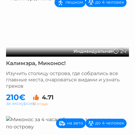
пешком
до 4 человек
2ч
Индивидуальная
Калимэра, Миконос!
Изучить столицу острова, где собрались все
главные места, очароваться видами и узнать
греков
210€
4.71
за экскурсию
31 отзыв
на авто
до 4 человек