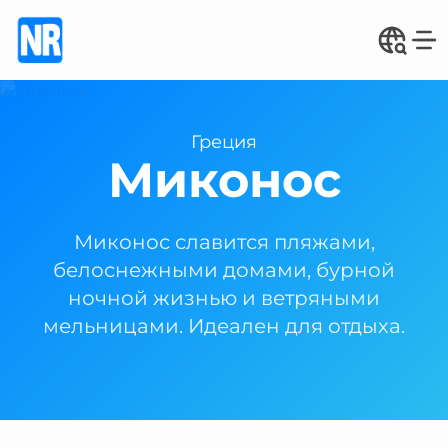
Греция
Миконос
Миконос славится пляжами,
белоснежными домами, бурной
ночной жизнью и ветряными
мельницами. Идеален для отдыха.