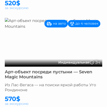
520$
за экскурсию
на авто
до 4 человек
3ч
Индивидуальная
Арт-объект посреди пустыни — Seven
Magic Mountains
Из Лас-Вегаса — на поиски яркой работы Уго
Рондиноне
570$
за экскурсию