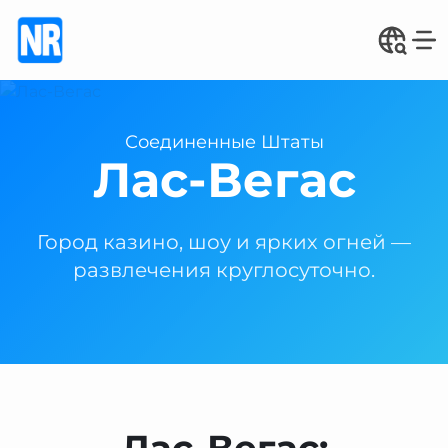
Соединенные Штаты
Лас-Вегас
Город казино, шоу и ярких огней —
развлечения круглосуточно.