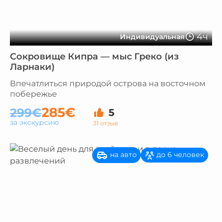
4ч
Индивидуальная
Сокровище Кипра — мыс Греко (из
Ларнаки)
Впечатлиться природой острова на восточном
побережье
285€
299€
5
за экскурсию
31 отзыв
на авто
до 6 человек