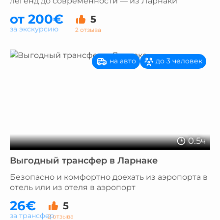
легенд до современности — из Ларнаки
от 200€
5
за экскурсию
2 отзыва
на авто
до 3 человек
0.5ч
Выгодный трансфер в Ларнаке
Безопасно и комфортно доехать из аэропорта в
отель или из отеля в аэропорт
26€
5
за трансфер
2 отзыва