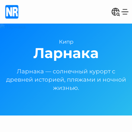
Кипр
Ларнака
Ларнака — солнечный курорт с
древней историей, пляжами и ночной
жизнью.