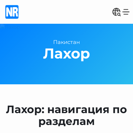
Пакистан
Лахор
Лахор: навигация по
разделам