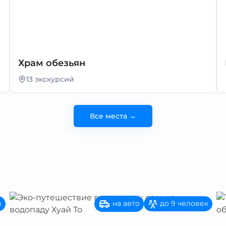
Храм обезьян
13 экскурсий
Все места →
на авто
к
до 9 человек