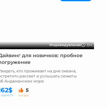
8ч
Индивидуальная
Дайвинг для новичков: пробное
погружение
Увидеть, кто проживает на дне океана,
встретить рассвет и услышать сюжеты
об Андаманском море
162$
5
а одного
1 отзыв