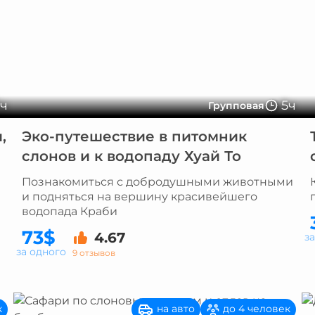
5ч
5ч
Групповая
,
Эко-путешествие в питомник
слонов и к водопаду Хуай То
Познакомиться с добродушными животными
и подняться на вершину красивейшего
водопада Краби
73$
4.67
з
за одного
9 отзывов
на авто
к
до 4 человек