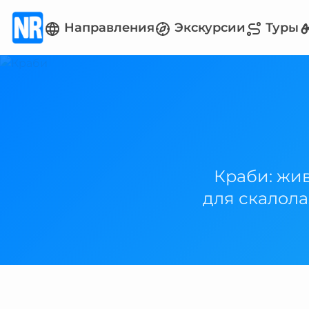
Направления
Экскурсии
Туры
Краби: жи
для скалола