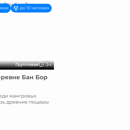
яках
до 10 человек
3ч
Групповая
еревне Бан Бор
реди мангровых
озь древние пещеры