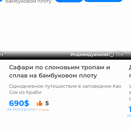
7ч
11ч
Индивидуальная
Сафари по слоновьим тропам и
сплав на бамбуковом плоту
Однодневное путешествие в заповедник Као
Сок из Краби
690$
5
за экскурсию
1 отзыв
з