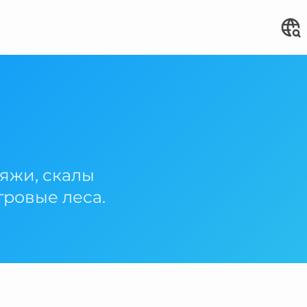
яжи, скалы
гровые леса.