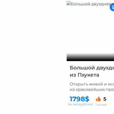
Большой двухдн
из Пхукета
Открыть живой и ис
из красивейших пр
1798$
5
за экскурсию
1 отзыв