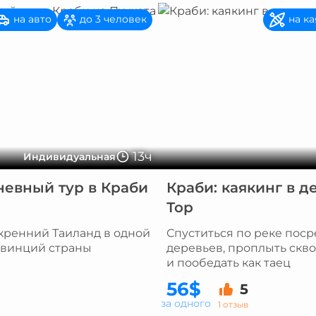
на авто
на ка
до 3 человек
13ч
Индивидуальная
евный тур в Краби
Краби: каякинг в д
Тор
кренний Таиланд в одной
Спуститься по реке пос
овинций страны
деревьев, проплыть скв
и пообедать как таец
56$
5
за одного
1 отзыв