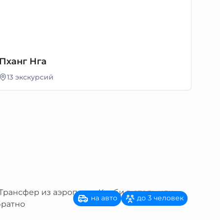
Пханг Нга
13 экскурсий
на авто
до 3 человек