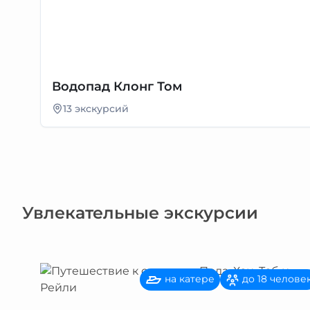
Водопад Клонг Том
13 экскурсий
Увлекательные экскурсии
на катере
до 18 челове