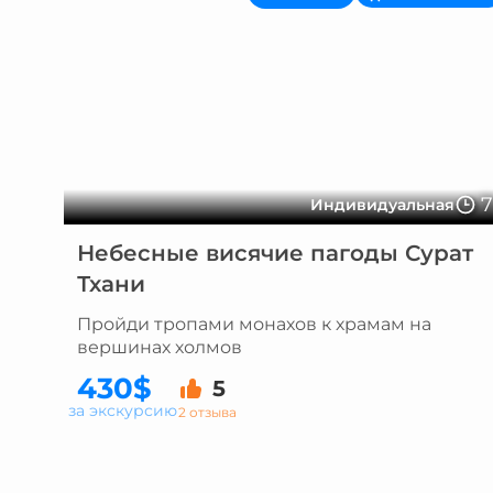
Индивидуальная
Небесные висячие пагоды Сурат
Тхани
Пройди тропами монахов к храмам на
вершинах холмов
430$
5
за экскурсию
2 отзыва