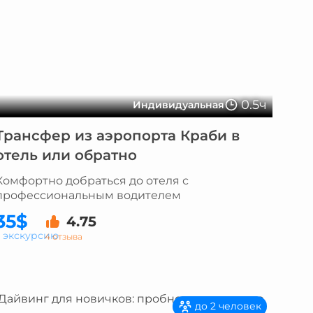
0.5ч
Индивидуальная
Трансфер из аэропорта Краби в
отель или обратно
Комфортно добраться до отеля с
профессиональным водителем
35$
4.75
а экскурсию
4 отзыва
до 2 человек