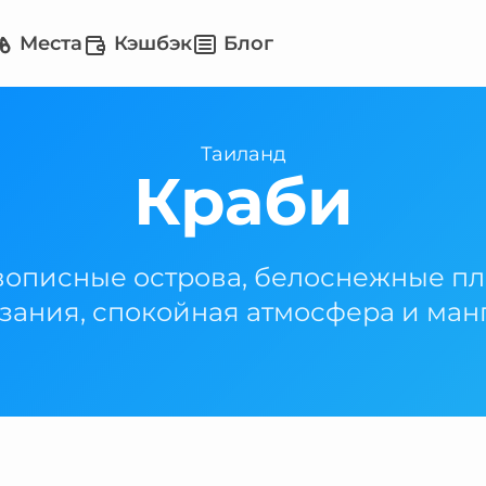
Места
Кэшбэк
Блог
Таиланд
Краби
вописные острова, белоснежные пл
зания, спокойная атмосфера и ман