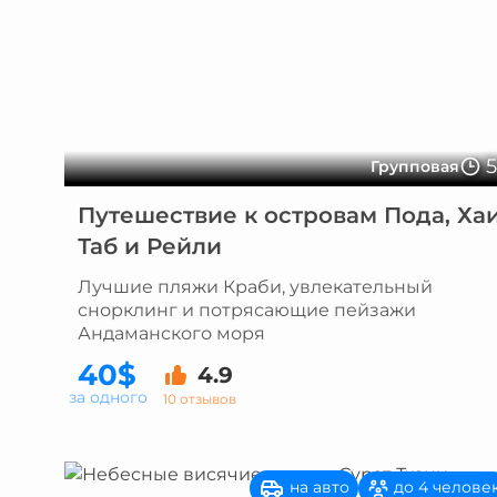
Групповая
Путешествие к островам Пода, Хаи
Таб и Рейли
Лучшие пляжи Краби, увлекательный
снорклинг и потрясающие пейзажи
Андаманского моря
40$
4.9
за одного
10 отзывов
на авто
до 4 челове