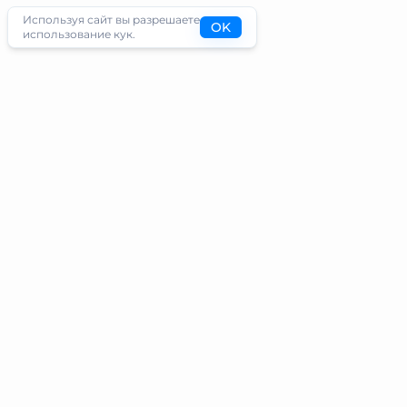
Используя сайт вы разрешаете
OK
использование кук.
Туристам
Информация
Направления
Блог
Экскурсии
О проекте