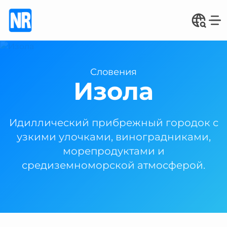
Словения
Изола
Идиллический прибрежный городок с
узкими улочками, виноградниками,
морепродуктами и
средиземноморской атмосферой.