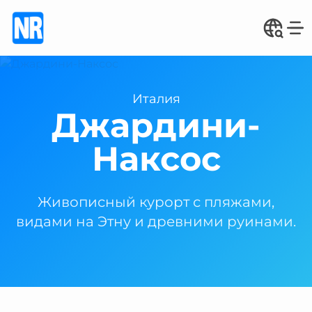
Италия
Джардини-
Наксос
Живописный курорт с пляжами,
видами на Этну и древними руинами.