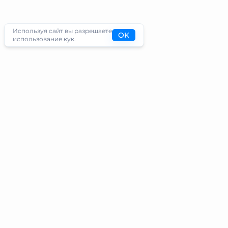
Используя сайт вы разрешаете
OK
использование кук.
Туристам
Информация
Направления
Блог