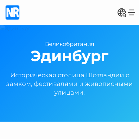
Великобритания
Эдинбург
Историческая столица Шотландии с
замком, фестивалями и живописными
улицами.