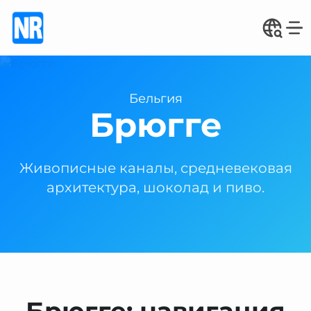
Бельгия
Брюгге
Живописные каналы, средневековая
архитектура, шоколад и пиво.