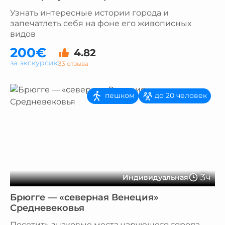
Узнать интересные истории города и
запечатлеть себя на фоне его живописных
видов
200€
4.82
за экскурсию
33 отзыва
пешком
до 20 человек
3ч
Индивидуальная
Брюгге — «северная Венеция»
Средневековья
Посетить знаковые места чарующего города,