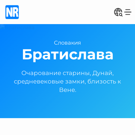
Словакия
Братислава
Очарование старины, Дунай,
средневековые замки, близость к
Вене.