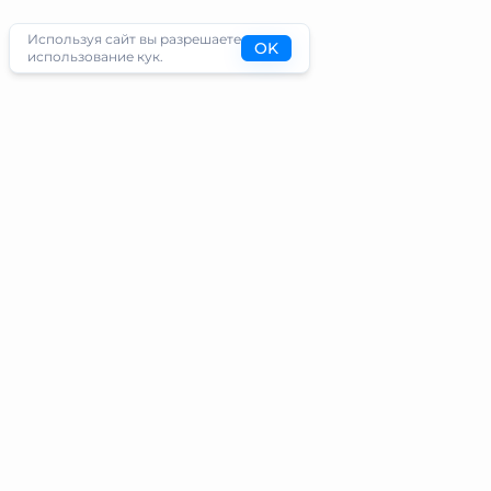
Используя сайт вы разрешаете
OK
использование кук.
Туристам
Информация
Направления
Блог
Экскурсии
О проекте