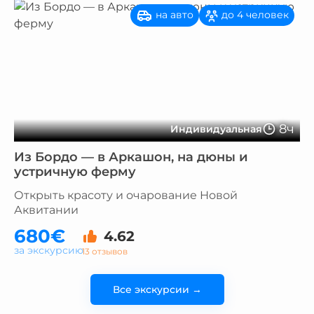
на авто
до 4 человек
8ч
Индивидуальная
Из Бордо — в Аркашон, на дюны и
устричную ферму
Открыть красоту и очарование Новой
Аквитании
680€
4.62
за экскурсию
13 отзывов
Все экскурсии →