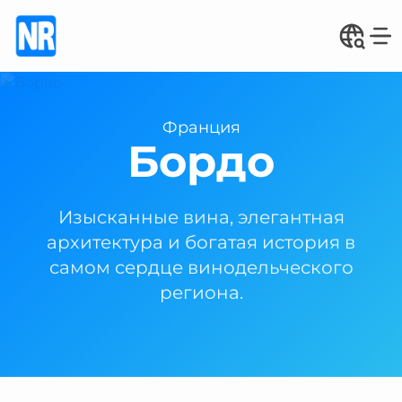
Франция
Бордо
Изысканные вина, элегантная
архитектура и богатая история в
самом сердце винодельческого
региона.