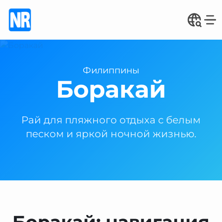
Филиппины
Боракай
Рай для пляжного отдыха с белым
песком и яркой ночной жизнью.