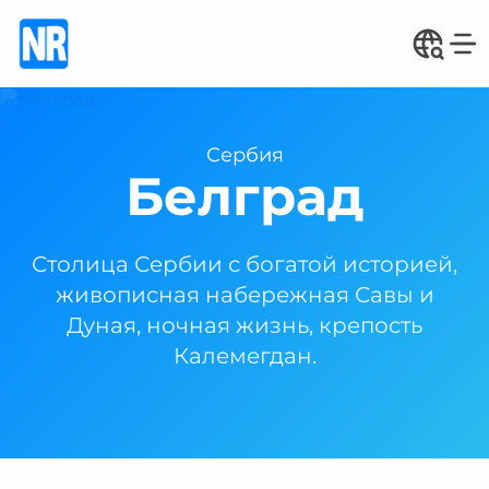
Сербия
Белград
Столица Сербии с богатой историей,
живописная набережная Савы и
Дуная, ночная жизнь, крепость
Калемегдан.