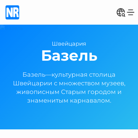
Швейцария
Базель
Базель—культурная столица
Швейцарии с множеством музеев,
живописным Старым городом и
знаменитым карнавалом.