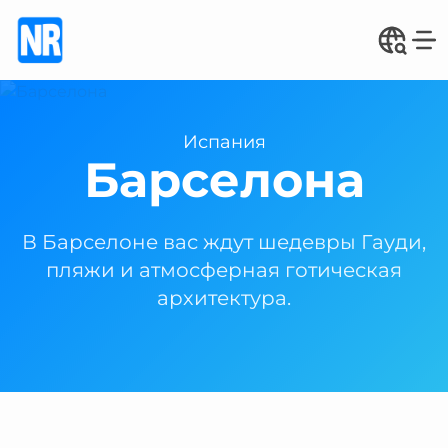
Испания
Барселона
В Барселоне вас ждут шедевры Гауди,
пляжи и атмосферная готическая
архитектура.