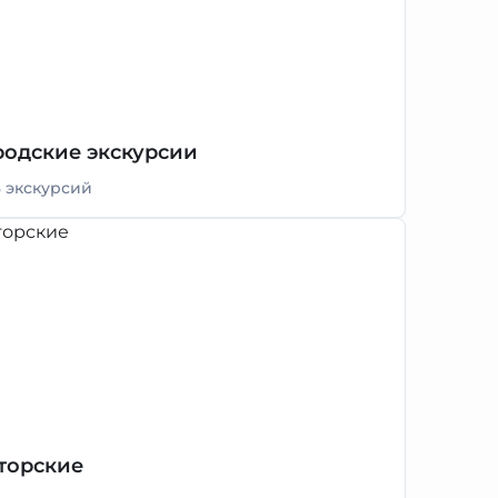
родские экскурсии
3 экскурсий
торские