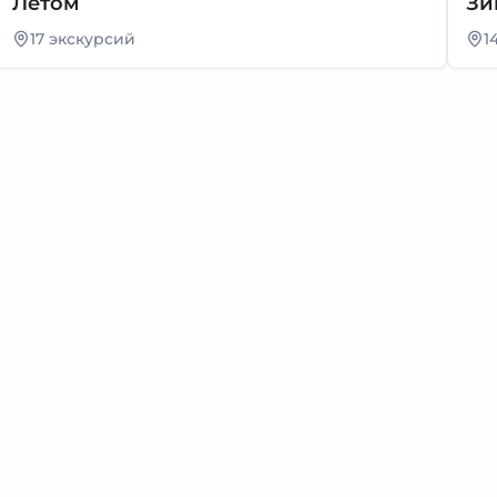
Летом
Зи
17 экскурсий
1