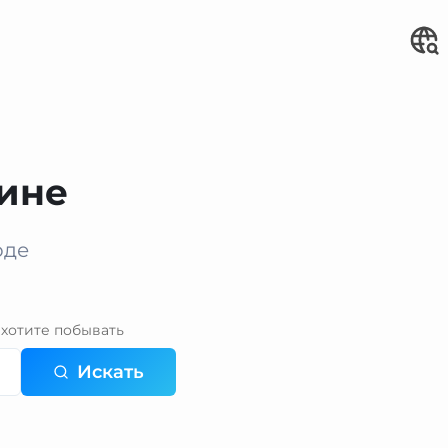
рине
оде
хотите побывать
Искать