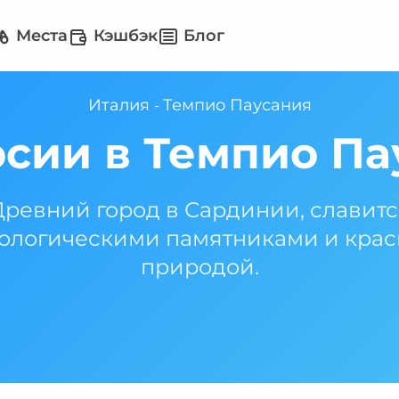
Места
Кэшбэк
Блог
Италия
Темпио Паусания
-
рсии в Темпио Па
Древний город в Сардинии, славитс
ологическими памятниками и кра
природой.