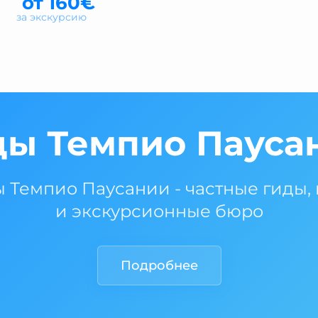
от 160€
за экскурсию
ды Темпио Пауса
ы Темпио Паусании - частные гиды,
и экскурсионные бюро
Подробнее