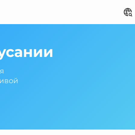
усании
я
сивой