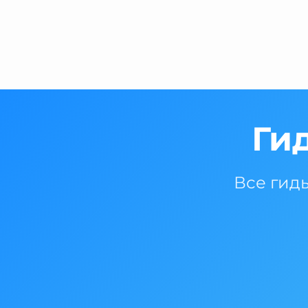
Ги
Все гид