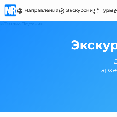
Направления
Экскурсии
Туры
Экску
архе