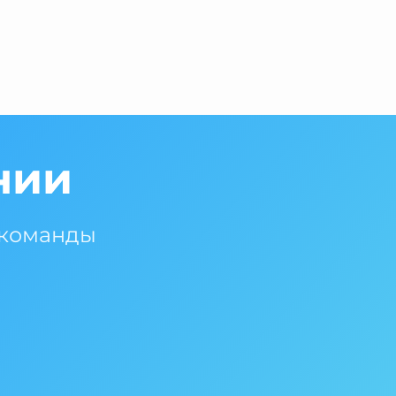
нии
 команды