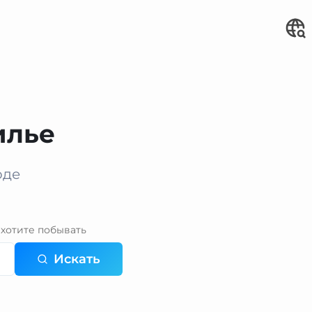
илье
оде
хотите побывать
Искать