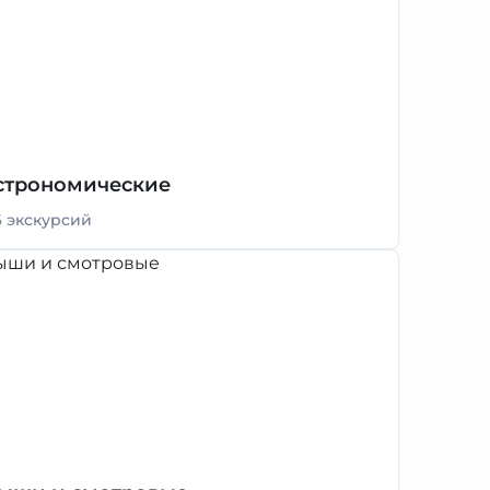
строномические
6 экскурсий