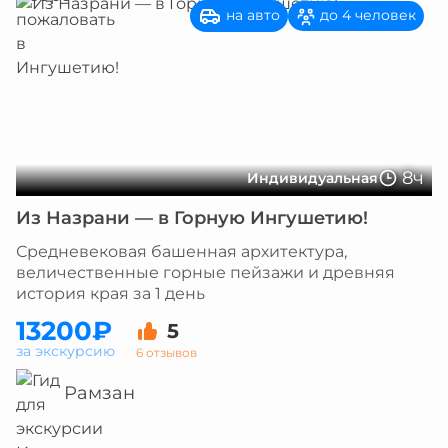
на авто
до 4 человек
8ч
Индивидуальная
Из Назрани — в Горную Ингушетию!
Средневековая башенная архитектура,
величественные горные пейзажи и древняя
история края за 1 день
13200₽
5
за экскурсию
6 отзывов
Рамзан