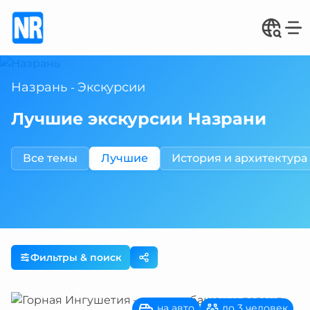
Назрань
Экскурсии
-
Лучшие экскурсии Назрани
Все темы
Лучшие
История и архитектура
Фильтры & поиск
на авто
до 3 человек