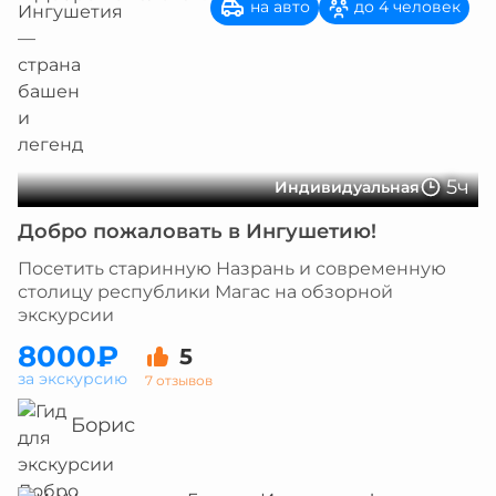
на авто
до 4 человек
5ч
Индивидуальная
Добро пожаловать в Ингушетию!
Посетить старинную Назрань и современную
столицу республики Магас на обзорной
экскурсии
8000₽
5
за экскурсию
7 отзывов
Борис