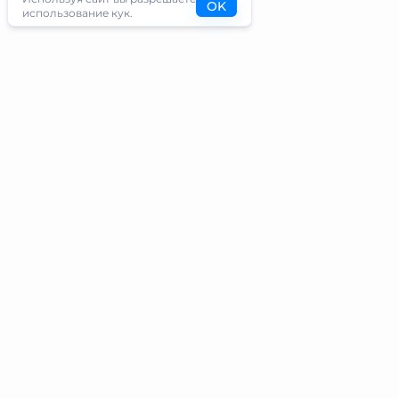
OK
использование кук.
Туристам
Информация
Направления
Блог
Экскурсии
О проекте