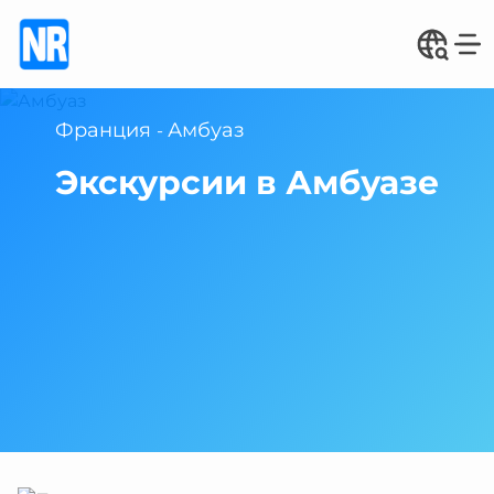
Франция
Амбуаз
-
Экскурсии в Амбуазе