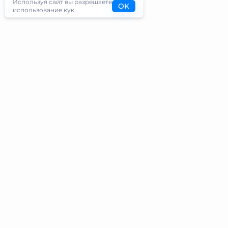
Используя сайт вы разрешаете
OK
использование кук.
Туристам
Информация
Направления
Блог
Экскурсии
О проекте
Туры
Контакты