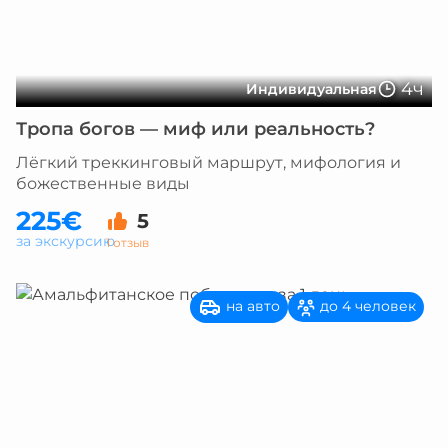
4ч
Индивидуальная
Тропа богов — миф или реальность?
Лёгкий треккинговый маршрут, мифология и
божественные виды
225€
5
за экскурсию
1 отзыв
на авто
до 4 человек