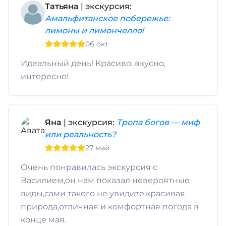
Татьяна
| экскурсия:
Амальфитанское побережье:
лимоны и лимончелло!
06 окт
Идеальный день! Красиво, вкусно,
интересно!
Яна
| экскурсия:
Тропа богов — миф
или реальность?
27 май
Очень понравилась экскурсия с
Василием,он нам показал невероятные
виды,сами такого не увидите.красивая
природа,отличная и комфортная погода в
конце мая.