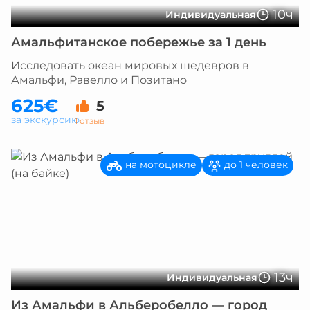
10ч
Индивидуальная
Амальфитанское побережье за 1 день
Исследовать океан мировых шедевров в
Амальфи, Равелло и Позитано
625€
5
за экскурсию
1 отзыв
на мотоцикле
до 1 человек
13ч
Индивидуальная
Из Амальфи в Альберобелло — город