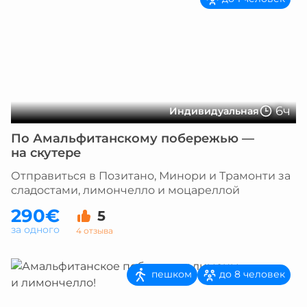
6ч
Индивидуальная
По Амальфитанскому побережью —
на скутере
Отправиться в Позитано, Минори и Трамонти за
сладостами, лимончелло и моцареллой
290€
5
за одного
4 отзыва
пешком
до 8 человек