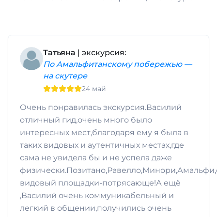
Татьяна
| экскурсия:
По Амальфитанскому побережью —
на скутере
24 май
Очень понравилась экскурсия.Василий
отличный гид,очень много было
интересных мест,благодаря ему я была в
таких видовых и аутентичных местах,где
сама не увидела бы и не успела даже
физически.Позитано,Равелло,Минори,Амальфи
видовый площадки-потрясающе!А ещё
,Василий очень коммуникабельный и
легкий в общении,получились очень