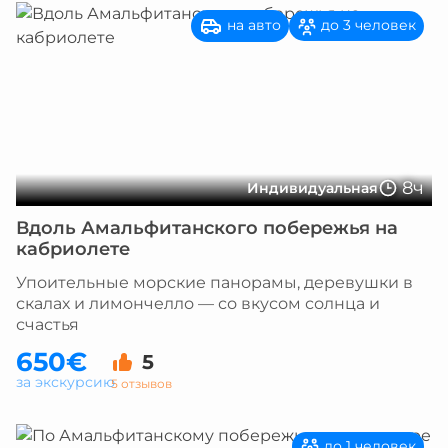
на авто
до 3 человек
8ч
Индивидуальная
Вдоль Амальфитанского побережья на
кабриолете
Упоительные морские панорамы, деревушки в
скалах и лимончелло — со вкусом солнца и
счастья
650€
5
за экскурсию
5 отзывов
до 1 человек