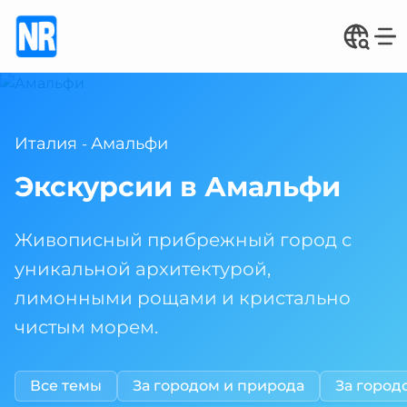
Италия
Амальфи
-
Экскурсии в Амальфи
Живописный прибрежный город с
уникальной архитектурой,
лимонными рощами и кристально
чистым морем.
Все темы
За городом и природа
За город